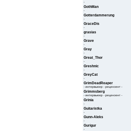
-
GothMan
-
Gotterdammerung
-
GraceDis
-
grasias
-
Grave
-
Gray
-
Great_Thor
-
Greshnic
-
GreyCat
-
GrimDeadReaper
- интервьюер - рецензент -
Grimmsberg
- интервьюер - рецензент -
Grinia
-
Guitaristka
-
Gunn-Aleks
-
Gurigur
-