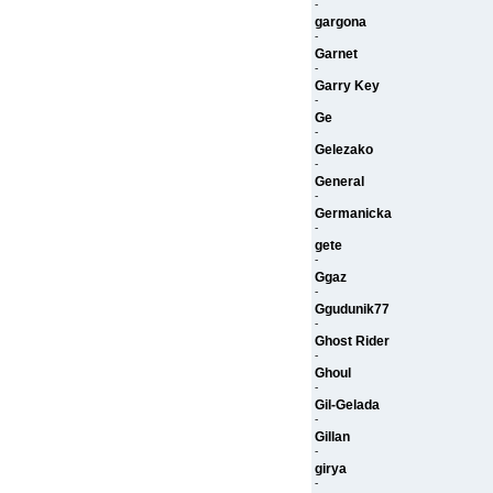
-
gargona
-
Garnet
-
Garry Key
-
Ge
-
Gelezako
-
General
-
Germanicka
-
gete
-
Ggaz
-
Ggudunik77
-
Ghost Rider
-
Ghoul
-
Gil-Gelada
-
Gillan
-
girya
-