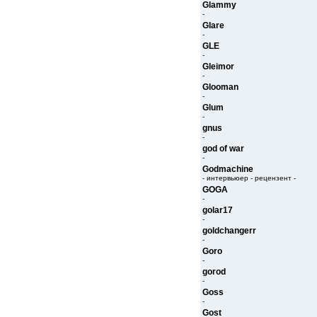
Glammy
-
Glare
-
GLE
-
Gleimor
-
Glooman
-
Glum
-
gnus
-
god of war
-
Godmachine
- интервьюер - рецензент -
GOGA
-
golar17
-
goldchangerr
-
Goro
-
gorod
-
Goss
-
Gost