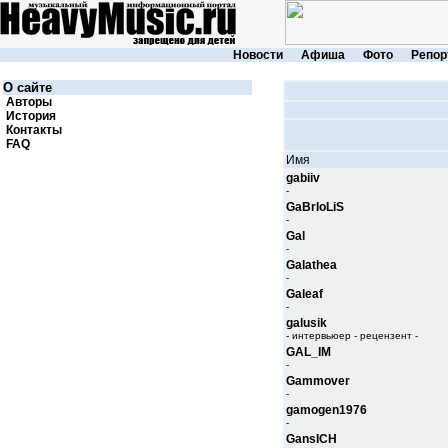
Новости
Афиша
Фото
Репор
О сайте
Авторы
История
Контакты
FAQ
Имя
gabiiv
-
GaBrIoLiS
-
Gal
-
Galathea
-
Galeaf
-
galusik
- интервьюер - рецензент -
GAL_IM
-
Gammover
-
gamogen1976
-
GansICH