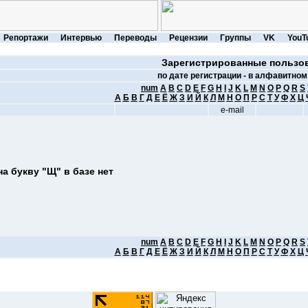
Репортажи
Интервью
Переводы
Рецензии
Группы
VK
YouT
Зарегистрированные пользо
по дате регистрации -
в алфавитном
num
A
B
C
D
E
F
G
H
I
J
K
L
M
N
O
P
Q
R
S
А
Б
В
Г
Д
Е
Ё
Ж
З
И
Й
К
Л
М
Н
О
П
Р
С
Т
У
Ф
Х
Ц
e-mail
а букву "Щ" в базе нет
num
A
B
C
D
E
F
G
H
I
J
K
L
M
N
O
P
Q
R
S
А
Б
В
Г
Д
Е
Ё
Ж
З
И
Й
К
Л
М
Н
О
П
Р
С
Т
У
Ф
Х
Ц