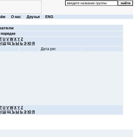
ube
О нас
Друзья
ENG
ватели
 порядке
T
U
V
W
X
Y
Z
Ч
Ш
Щ
Ъ
Ы
Ь
Э
Ю
Я
Дата рег.
T
U
V
W
X
Y
Z
Ч
Ш
Щ
Ъ
Ы
Ь
Э
Ю
Я