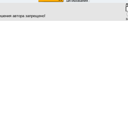
Л
ешения автора запрещено!
з