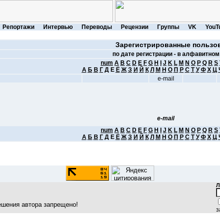
Репортажи
Интервью
Переводы
Рецензии
Группы
VK
YouT
Зарегистрированные пользо
по дате регистрации -
в алфавитном
num
A
B
C
D
E
F
G
H
I
J
K
L
M
N
O
P
Q
R
S
А
Б
В
Г
Д
Е
Ё
Ж
З
И
Й
К
Л
М
Н
О
П
Р
С
Т
У
Ф
Х
Ц
e-mail
e-mail
num
A
B
C
D
E
F
G
H
I
J
K
L
M
N
O
P
Q
R
S
А
Б
В
Г
Д
Е
Ё
Ж
З
И
Й
К
Л
М
Н
О
П
Р
С
Т
У
Ф
Х
Ц
Л
ешения автора запрещено!
з