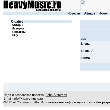
Новости
Афиша
Фото
О сайте
Авторы
История
Контакты
FAQ
Имя
Елена
-
Елена_А
-
Ерема
-
Идея и разработка проекта:
John Sinterson
Email:
info@heavymusic.ru
©2001-2025
Power studio
. Использование информации с сайта без разр