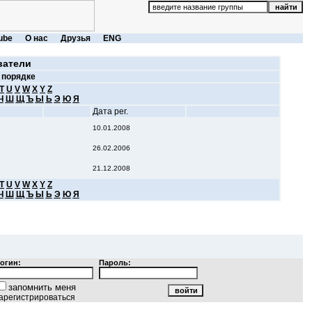
ube
О нас
Друзья
ENG
ватели
 порядке
T
U
V
W
X
Y
Z
Ч
Ш
Щ
Ъ
Ы
Ь
Э
Ю
Я
Дата рег.
10.01.2008
26.02.2006
21.12.2008
T
U
V
W
X
Y
Z
Ч
Ш
Щ
Ъ
Ы
Ь
Э
Ю
Я
огин:
Пароль:
запомнить меня
арегистрироваться