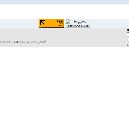
Л
ешения автора запрещено!
з