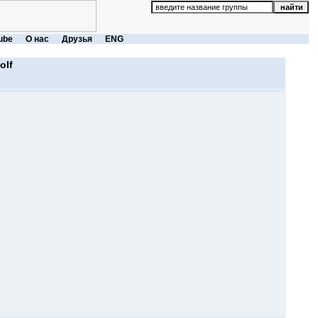
ube
О нас
Друзья
ENG
olf