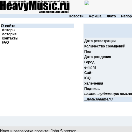
Новости
Афиша
Фото
Репор
О сайте
Авторы
История
Контакты
Дата регистрации
FAQ
Количество сообщений
Пол
Дата рождения
Город
e-m@il
Cайт
ICQ
Увлечения
Подпись
искать публикации польз
...пользователи
Идея и разработка проекта:
John Sinterson