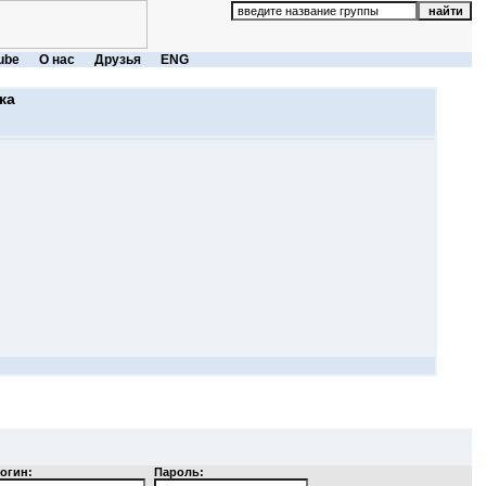
ube
О нас
Друзья
ENG
ка
огин:
Пароль: