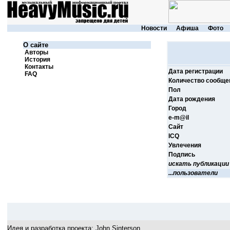
Новости
Афиша
Фото
О сайте
Авторы
История
Контакты
Дата регистрации
FAQ
Количество сообще
Пол
Дата рождения
Город
e-m@il
Cайт
ICQ
Увлечения
Подпись
искать публикации
...пользователи
Идея и разработка проекта:
John Sinterson