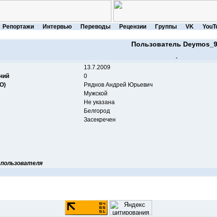
Репортажи
Интервью
Переводы
Рецензии
Группы
VK
YouT
Пользователь Deymos_
-
13.7.2009
ний
0
О)
Ряднов Андрей Юрьевич
Мужской
Не указана
Белгород
Засекречен
 пользователя