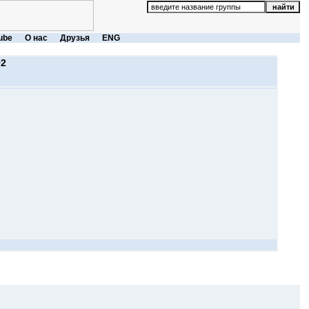
ube
О нас
Друзья
ENG
92