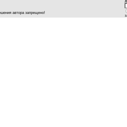
Л
ешения автора запрещено!
з