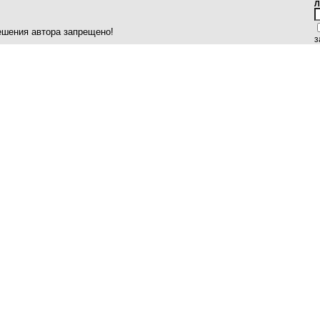
Л
ешения автора запрещено!
з