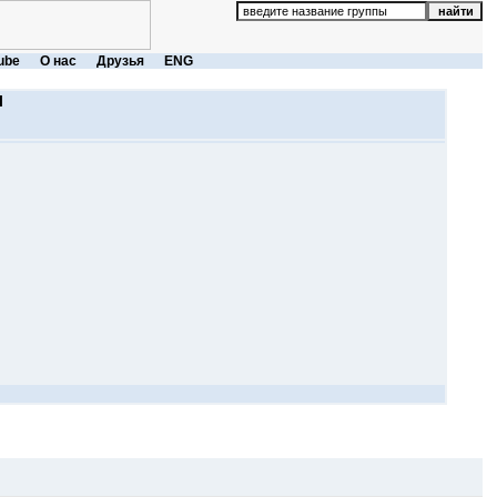
ube
О нас
Друзья
ENG
l