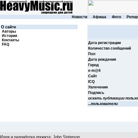
Новости
Афиша
Фото
Репор
О сайте
Авторы
История
Контакты
Дата регистрации
FAQ
Количество сообщений
Пол
Дата рождения
Город
e-m@il
Cайт
ICQ
Увлечения
Подпись
искать публикации польз
...пользователи
Идея и разработка проекта:
John Sinterson