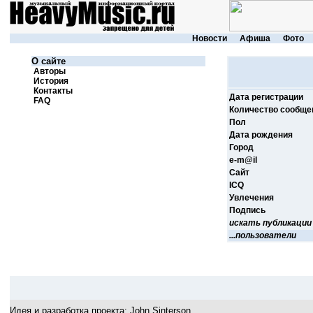
Новости
Афиша
Фото
О сайте
Авторы
История
Контакты
Дата регистрации
FAQ
Количество сообще
Пол
Дата рождения
Город
e-m@il
Cайт
ICQ
Увлечения
Подпись
искать публикации
...пользователи
Идея и разработка проекта:
John Sinterson