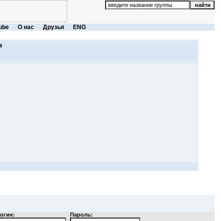
ube
О нас
Друзья
ENG
в
огин:
Пароль: