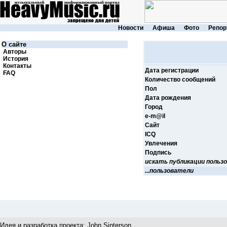
Новости
Афиша
Фото
Репор
О сайте
Авторы
История
Контакты
Дата регистрации
FAQ
Количество сообщений
Пол
Дата рождения
Город
e-m@il
Cайт
ICQ
Увлечения
Подпись
искать публикации польз
...пользователи
Идея и разработка проекта:
John Sinterson