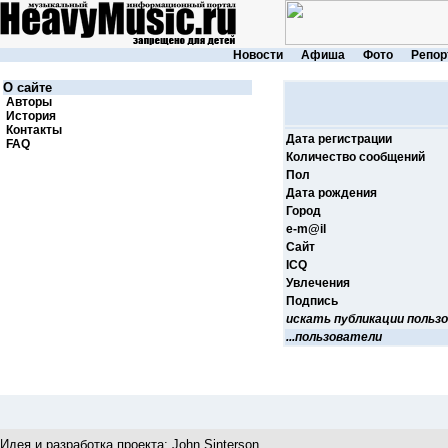
Новости
Афиша
Фото
Репор
О сайте
Авторы
История
Контакты
Дата регистрации
FAQ
Количество сообщений
Пол
Дата рождения
Город
e-m@il
Cайт
ICQ
Увлечения
Подпись
искать публикации польз
...пользователи
Идея и разработка проекта:
John Sinterson