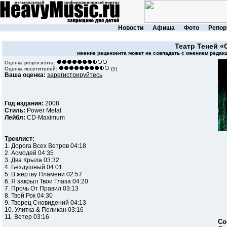
Новости
Афиша
Фото
Репор
Театр Теней
«
мнение рецензента может не совпадать с мнением редакц
Оценка рецензента:
Оценка посетителей:
(5)
Ваша оценка:
зарегистрируйтесь
Год издания:
2008
Стиль:
Power Metal
Лейбл:
CD-Maximum
Треклист:
1. Дорога Всех Ветров 04:18
2. Асмодей 04:35
3. Два Крыла 03:32
4. Бездушный 04:01
5. В жертву Пламени 02:57
6. Я закрыл Твои Глаза 04:20
7. Прочь От Правил 03:13
8. Твой Рок 04:30
9. Творец Сновидений 04:13
10. Улитка & Пеликан 03:16
11. Ветер 03:16
Со