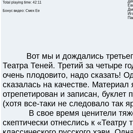
Де
Total playing time: 42:11
Ев
Дм
Бонус видео: Смех Ее
Иг
Па
Вот мы и дождались третьего
Театра Теней. Третий за четыре год
очень плодовито, надо сказать! О
сказалась на качестве. Материал 
отрепетирован и записан, буклет 
(хотя все-таки не следовало так яр
В свое время ценители тяжел
скептически отнеслись к «Театру 
классического русского хэви. Одн