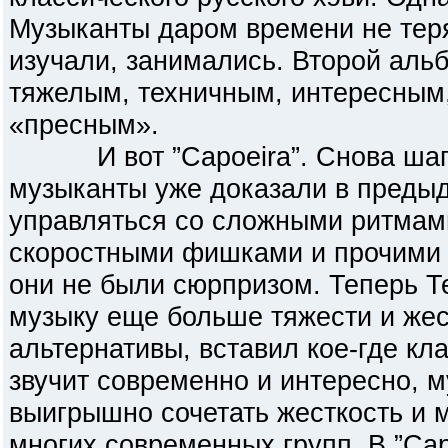
Музыканты даром времени не теря
изучали, занимались. Второй аль
тяжелым, техничным, интересным,
«пресным».
И вот ”Capoeira”. Снова шаг в
музыканты уже доказали в преды
управляться со сложными ритмам
скоростными фишками и прочими 
они не были сюрпризом. Теперь Т
музыку еще больше тяжести и жес
альтернативы, вставил кое-где к
звучит современно и интересно, 
выигрышно сочетать жесткость и м
многих современных групп. В ”Cap