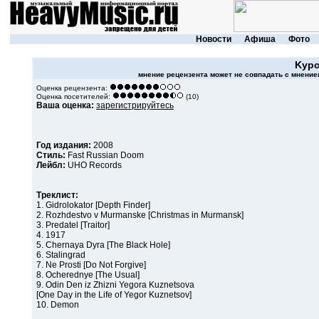
Новости
Афиша
Фото
Kypc
мнение рецензента может не совпадать с мнением
Оценка рецензента:
Оценка посетителей:
(10)
Ваша оценка:
зарегистрируйтесь
Год издания:
2008
Стиль:
Fast Russian Doom
Лейбл:
UHO Records
Треклист:
1. Gidrolokator [Depth Finder]
2. Rozhdestvo v Murmanske [Christmas in Murmansk]
3. Predatel [Traitor]
4. 1917
5. Chernaya Dyra [The Black Hole]
6. Stalingrad
7. Ne Prosti [Do Not Forgive]
8. Ocherednye [The Usual]
9. Odin Den iz Zhizni Yegora Kuznetsova
[One Day in the Life of Yegor Kuznetsov]
10. Demon