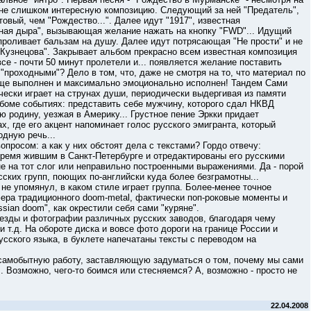
и не слишком интересную композицию. Следующий за ней "Предатель",
овый, чем "Рождество...". Далее идут "1917", известная
рная дыра", вызывающая желание нажать на кнопку "FWD"... Идущий
проливает бальзам на душу. Далее идут потрясающая "Не прости" и не
Кузнецова". Закрывает альбом прекрасно всем известная композиция
се - почти 50 минут пролетели и... появляется желание поставить
проходными"? Дело в том, что, даже не смотря на то, что материал по
юще выполнен и максимально эмоционально исполнен! Тандем Сами
ически играет на струнах души, периодически выдергивая из памяти
ьбоме событиях: представить себе мужчину, которого сдал НКВД
ю родину, уезжая в Америку... Грустное пение Эркки придает
 где его акцент напоминает голос русского эмигранта, который
одную речь...
сом: а как у них обстоят дела с текстами? Гордо отвечу:
время жившим в Санкт-Петербурге и отредактированы его русскими
е на тот слог или неправильно построенными выражениями. Да - порой
сских групп, поющих по-английски куда более безграмотны...
упомянул, в каком стиле играет группа. Более-менее точное
ера традиционного doom-metal, фактически поп-роковые моменты и
ssian doom", как окрестили себя сами "куряне".
ы и фотографии различных русских заводов, благодаря чему
т.д. На обороте диска и вовсе фото дороги на границе России и
русского языка, в буклете напечатаны тексты с переводом на
мобытную работу, заставляющую задуматься о том, почему мы сами
. Возможно, чего-то боимся или стесняемся? А, возможно - просто не
22.04.2008