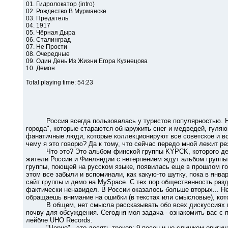
01. Гидролокатор (intro)
02. Рождество В Мурманске
03. Предатель
04. 1917
05. Чёрная Дыра
06. Сталинград
07. Не Прости
08. Очередные
09. Один День Из Жизни Егора Кузнецова
10. Демон
Total playing time: 54:23
Россия всегда пользовалась у туристов популярностью. Не 
города", которые стараются обнаружить снег и медведей, гуля
фанатичные люди, которые коллекционируют все советское и все
чему я это говорю? Да к тому, что сейчас передо мной лежит р
Что это? Это альбом финской группы KYPCK, которого дейст
жители России и Финляндии с нетерпением ждут альбом группы
группы, поющей на русском языке, появилась еще в прошлом го
этом все забыли и вспоминали, как какую-то шутку, пока в янва
сайт группы и демо на MySpace. С тех пор общественность разд
фактически ненавидел. В России оказалось больше вторых... Н
обращаешь внимание на ошибки (в текстах или смысловые), кот
В общем, нет смысла рассказывать обо всех дискуссиях вокр
почву для обсуждения. Сегодня моя задача - ознакомить вас 
лейбле UHO Records.
"Черно" - это десять треков: 9 песен и не слишком оригиналь