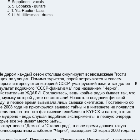
E. Seppänen - vocals
S. S. Lopakka - guitars
J. T. Ylä-Rautio - bass
K. H. M. Hiilesmaa - drums
даром каждый сезон столицы оккупируют всевозможные "гости
ющих по улицам. Помимо туристов, порой встречаются и совсем
рьез интересуются историей СССР, учат русский язык и так далее... К
езультат подобного "СССР-фанатизма" под названием "Черно".
вительно ЖДАЛИ! Согласитесь, ведь крайне редко бывает так, что
, музыку которой даже не слышали! Новость о создании финской
ду, и первое время вызывала лишь смешки скептиков. Постепенно об
ре 2008 года не приоткрылся занавес тайны и в интернете не появился
елилась на тех, кто фактически влюбился в KYPCK и на тех, кто их
е мудрено - ведь слушая подобные эксперименты, в первую очередь
орые все же имеют место быть...
уг песен "Демон" и "Сталинград", в свое время давших такую
с полноформатным альбомом "Черно", вышедшим 12 марта 2008 года на
ное "интро". Первая песня - "Рождество в Мурманске" - несмотря на