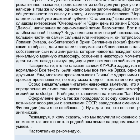
романтичное название, представляет из себя долгую грузную 
написан в том же ключе, однако он более запоминающийся и хит
общественности по синглу и клипу, и совершенно безликая "Че
следом за ней уже знакомый публике "Сталинград" фактически 
слишком интересные "Очередные" и "Один день из жизни Егора 
"Демон", написанная по одноименной поэме Лермонтова. Вот и в
альбом заново! Почему? Ведь половина композиций показалась "
большей части не самый сильный или интересный, он потряса
Лопакки (гитара, ex-Sentenced) и Эркки Сеппанена (вокал) факт
какие-то образы, да и заставляя задуматься об описанных в ал
собственный сын или эмигранта, который навсегда покидает сво
уникальную мрачную атмосферу, особенно в некоторых моментах,
десятки лет назад покинул родину и уже постепенно забывает р
Наверняка те, кто не слышал записи KYPCKа зададутся вопро
нормально! Все тексты были написаны все тем же Эркки, одно 
друзьями. Увы, местами проскальзывают "ляпы" с ударениями н
хромает произношение, но могу сказать одно - тексты многих ру
Особо внимательные читатели наверняка заметили, что я не 
определение их стиля еще нужно поискать: это мрачная атмосф
вязкий ритм sludge... В общем, остановимся на термине "fast Ru
Оформление диска так же порадовало: всюду красные звезд
возникают ассоциации с временами СССР, заводскими сменами и 
Финляндии (если я не ошибаюсь...). Ну а для тех, кто не знает 
английский.
Резюмируя, я хочу сказать, что мы получили искреннюю са
не можем так честно петь о родной нам земле на родном языке..
умеем...
Настоятельно рекомендую.