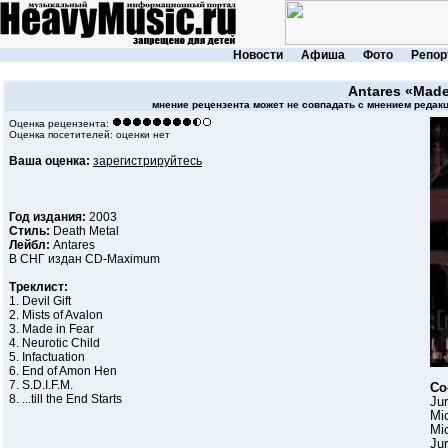
Новости
Афиша
Фото
Репор
Antares
«Made
мнение рецензента может не совпадать с мнением редакц
Оценка рецензента:
Оценка посетителей: оценки нет
Ваша оценка:
зарегистрируйтесь
Год издания:
2003
Стиль:
Death Metal
Лейбл:
Antares
В СНГ издан CD-Maximum
Треклист:
1. Devil Gift
2. Mists of Avalon
3. Made in Fear
4. Neurotic Child
5. Infactuation
6. End of Amon Hen
7. S.D.I.F.M.
Со
8. ...till the End Starts
Ju
Mi
Mi
Ju