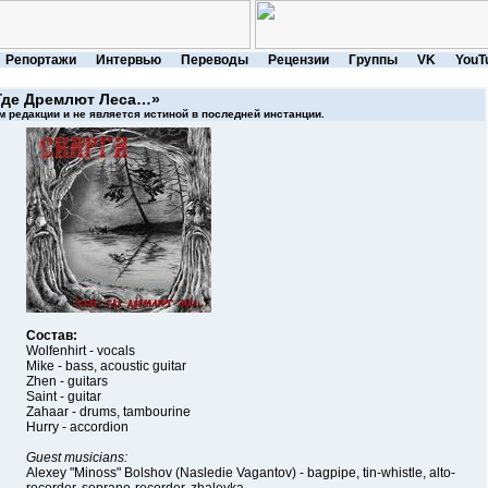
Репортажи
Интервью
Переводы
Рецензии
Группы
VK
YouT
Где Дремлют Леса…»
 редакции и не является истиной в последней инстанции.
Состав:
Wolfenhirt - vocals
Mike - bass, acoustic guitar
Zhen - guitars
Saint - guitar
Zahaar - drums, tambourine
Hurry - accordion
Guest musicians:
Alexey "Minoss" Bolshov (Nasledie Vagantov) - bagpipe, tin-whistle, alto-