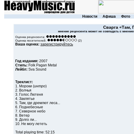
Новости
Афиша
Фото
Сварга
«Там, 
мнение рецензента может не совпадать с мнением
Оценка рецензента:
Оценка посетителей:
(2)
Ваша оценка:
зарегистрируйтесь
Год издания:
2007
Стиль:
Folk Pagan Metal
Лейбл:
Sva Sound
Треклист:
1. Мороки (
интро
)
2. Волчья
3. Голос Лютеня
4. Заклятье
5. Там, где дремлют леса...
6. Поднебесные
7. Северное небо
8. Ветер
9. Долго ли...
10. Не могу лететь
Total playing time: 52:15