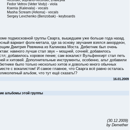
recorder, soprano-recorder, zhaleyka
Fedor Vetrov (Veter Vody) - viola
Ksenia (Kalevala) - vocals
Masha Scream (Arkona) - vocals
Sergey Levchenko (Benzobak) - keyboards
ме подмосковной группы Сварга, вышедшем уже больше года назад.
сный вариант фолк-метала, где за основу звучания взялся аккордеон,
ающим Дмитрия Ревякина из Калинова Моста. Дебютник был очень
ктам: намного лучше стал звук – мощней, сочней; добавилось
истл; добавилось хоровое пение; сам вокалист Вульфенхирт стал петь
ней и хитовей. Дополнительные инструменты, особенно, альт добавили
бютнике было только несколько хитов и довольно много обычных
месте с вокалистом! И самое главное, что Сварга всё равно осталась
еликолепный альбом, что тут ещё сказать!?
16.01.2009
гие альбомы этой группы
(30.12.2009)
by Demether