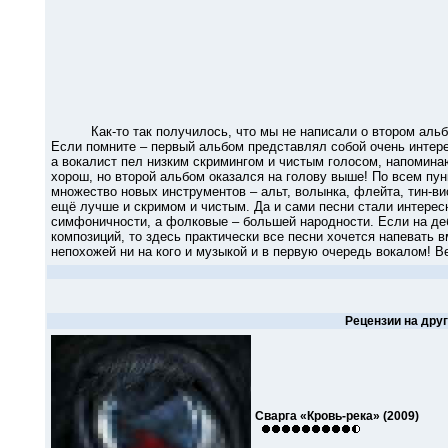
Как-то так получилось, что мы не написали о втором альбо
Если помните – первый альбом представлял собой очень интере
а вокалист пел низким скримингом и чистым голосом, напомин
хорош, но второй альбом оказался на голову выше! По всем пун
множество новых инструментов – альт, волынка, флейта, тин-в
ещё лучше и скримом и чистым. Да и сами песни стали интерес
симфоничности, а фолковые – большей народности. Если на де
композиций, то здесь практически все песни хочется напевать в
непохожей ни на кого и музыкой и в первую очередь вокалом! В
Рецензии на дру
Сварга «Кровь-река» (2009)