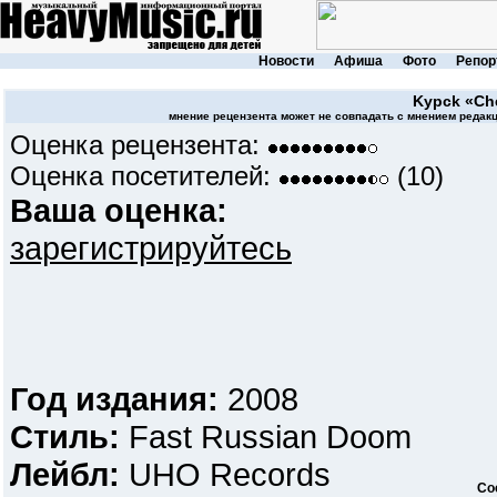
Новости
Афиша
Фото
Репор
Kypck
«Ch
мнение рецензента может не совпадать с мнением редакц
Оценка рецензента:
Оценка посетителей:
(10)
Ваша оценка:
зарегистрируйтесь
Год издания:
2008
Стиль:
Fast Russian Doom
Лейбл:
UHO Records
Со