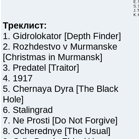
E. 
S. 
J. 
K. 
Треклист:
1. Gidrolokator [Depth Finder]
2. Rozhdestvo v Murmanske
[Christmas in Murmansk]
3. Predatel [Traitor]
4. 1917
5. Chernaya Dyra [The Black
Hole]
6. Stalingrad
7. Ne Prosti [Do Not Forgive]
8. Ocherednye [The Usual]