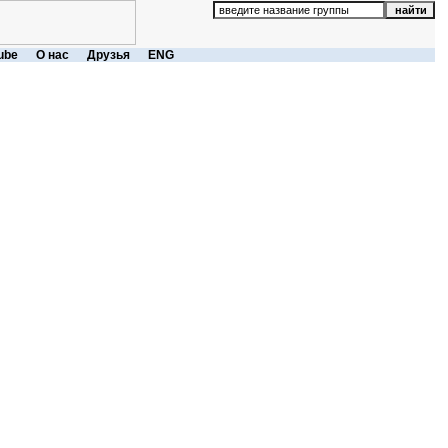
ube
О нас
Друзья
ENG