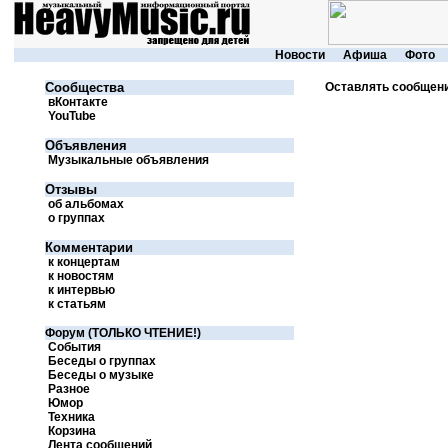
Новости
Афиша
Фото
Cообщества
Оставлять сообщени
вКонтакте
YouTube
Объявления
Музыкальные объявления
Отзывы
об альбомах
о группах
Комментарии
к концертам
к новостям
к интервью
к статьям
Форум (ТОЛЬКО ЧТЕНИЕ!)
События
Беседы о группах
Беседы о музыке
Разное
Юмор
Техника
Корзина
Лента сообщений