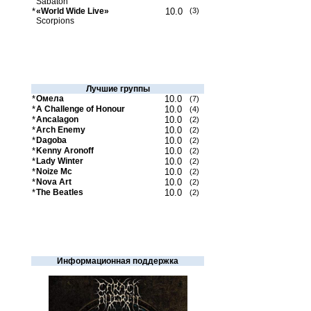
Sabaton
*
«World Wide Live»
10.0
(3)
Scorpions
Лучшие группы
*
Омела
10.0
(7)
*
A Challenge of Honour
10.0
(4)
*
Ancalagon
10.0
(2)
*
Arch Enemy
10.0
(2)
*
Dagoba
10.0
(2)
*
Kenny Aronoff
10.0
(2)
*
Lady Winter
10.0
(2)
*
Noize Mc
10.0
(2)
*
Nova Art
10.0
(2)
*
The Beatles
10.0
(2)
Информационная поддержка