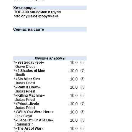
Хит-парады
ТОП-100 альбомов и групп
Что слушают форумчане
Сейчас на сайте
Лучшие альбомы
*
«Yesterday (ep)»
10.0
(3)
Grave Digger
*
«4 Shades of Me»
10.0
(3)
Illnath
*
«Sin After Sin»
10.0
(3)
Judas Priest
*
«Ram it Down»
10.0
(3)
Judas Priest
*
«Killing Machine»
10.0
(3)
Judas Priest
*
«Priest...live!»
10.0
(3)
Judas Priest
*
«Wish You Were Here»
10.0
(3)
Pink Floyd
*
«Liebe Ist Für Alle Da»
10.0
(3)
Rammstein
*
«The Art of War»
10.0
(3)