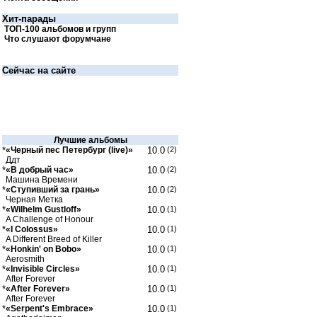
Хит-парады
ТОП-100 альбомов и групп
Что слушают форумчане
Сейчас на сайте
Лучшие альбомы
*
«Черный пес Петербург (live)»
10.0
(2)
Ддт
*
«В добрый час»
10.0
(2)
Машина Времени
*
«Ступивший за грань»
10.0
(2)
Черная Метка
*
«Wilhelm Gustloff»
10.0
(1)
A Challenge of Honour
*
«I Colossus»
10.0
(1)
A Different Breed of Killer
*
«Honkin' on Bobo»
10.0
(1)
Aerosmith
*
«Invisible Circles»
10.0
(1)
After Forever
*
«After Forever»
10.0
(1)
After Forever
*
«Serpent's Embrace»
10.0
(1)