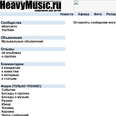
Новости
Афиша
Фото
Репор
Cообщества
Оставлять сообщения могу
вКонтакте
YouTube
Объявления
Музыкальные объявления
Отзывы
об альбомах
о группах
Комментарии
к концертам
к новостям
к интервью
к статьям
Форум (ТОЛЬКО ЧТЕНИЕ!)
События
Беседы о группах
Беседы о музыке
Разное
Юмор
Техника
Корзина
Лента сообщений