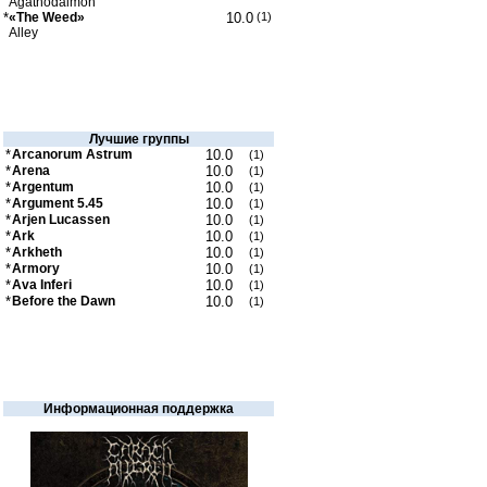
Agathodaimon
*
«The Weed»
10.0
(1)
Alley
Лучшие группы
*
Arcanorum Astrum
10.0
(1)
*
Arena
10.0
(1)
*
Argentum
10.0
(1)
*
Argument 5.45
10.0
(1)
*
Arjen Lucassen
10.0
(1)
*
Ark
10.0
(1)
*
Arkheth
10.0
(1)
*
Armory
10.0
(1)
*
Ava Inferi
10.0
(1)
*
Before the Dawn
10.0
(1)
Информационная поддержка