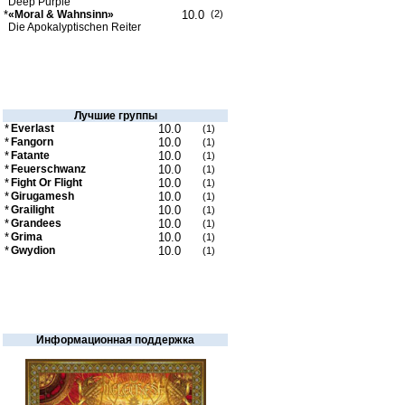
Deep Purple
*
«Moral & Wahnsinn»
10.0
(2)
Die Apokalyptischen Reiter
Лучшие группы
*
Everlast
10.0
(1)
*
Fangorn
10.0
(1)
*
Fatante
10.0
(1)
*
Feuerschwanz
10.0
(1)
*
Fight Or Flight
10.0
(1)
*
Girugamesh
10.0
(1)
*
Grailight
10.0
(1)
*
Grandees
10.0
(1)
*
Grima
10.0
(1)
*
Gwydion
10.0
(1)
Информационная поддержка