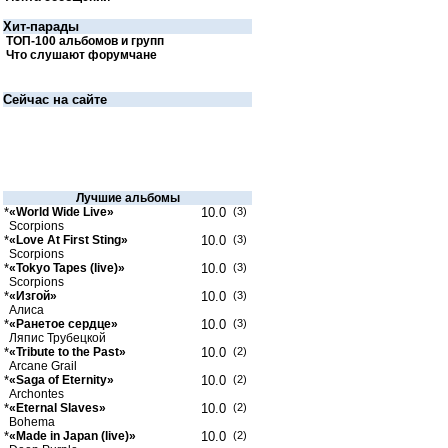
Хит-парады
ТОП-100 альбомов и групп
Что слушают форумчане
Сейчас на сайте
Лучшие альбомы
*
«World Wide Live»
10.0
(3)
Scorpions
*
«Love At First Sting»
10.0
(3)
Scorpions
*
«Tokyo Tapes (live)»
10.0
(3)
Scorpions
*
«Изгой»
10.0
(3)
Алиса
*
«Ранетое сердце»
10.0
(3)
Ляпис Трубецкой
*
«Tribute to the Past»
10.0
(2)
Arcane Grail
*
«Saga of Eternity»
10.0
(2)
Archontes
*
«Eternal Slaves»
10.0
(2)
Bohema
*
«Made in Japan (live)»
10.0
(2)