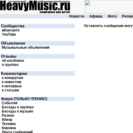
Новости
Афиша
Фото
Репор
Cообщества
Оставлять сообщения могу
вКонтакте
YouTube
Объявления
Музыкальные объявления
Отзывы
об альбомах
о группах
Комментарии
к концертам
к новостям
к интервью
к статьям
Форум (ТОЛЬКО ЧТЕНИЕ!)
События
Беседы о группах
Беседы о музыке
Разное
Юмор
Техника
Корзина
Лента сообщений