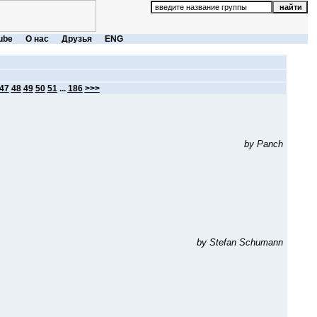
ube
О нас
Друзья
ENG
47
48
49
50
51
...
186
>>>
by Panch
by Stefan Schumann