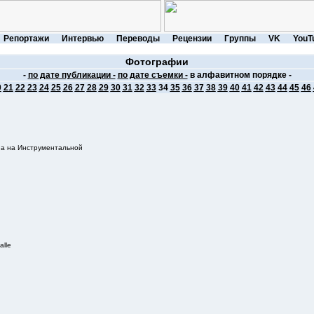
Репортажи
Интервью
Переводы
Рецензии
Группы
VK
YouT
Фотографии
-
по дате публикации -
по дате съемки -
в алфавитном порядке -
0
21
22
23
24
25
26
27
28
29
30
31
32
33
34
35
36
37
38
39
40
41
42
43
44
45
46
на на Инструментальной
alle