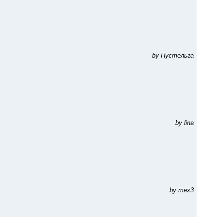
by Пустельга
by lina
by mex3