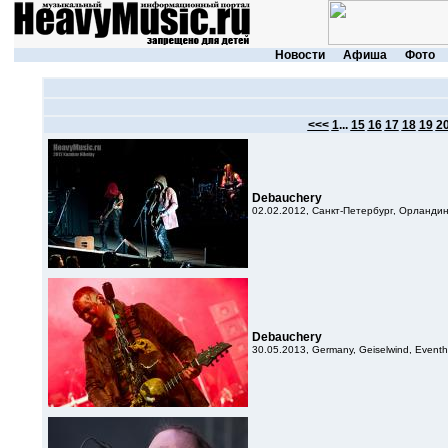
Новости
Афиша
Фото
<<<
1
...
15
16
17
18
19
2
Debauchery
02.02.2012, Санкт-Петербург, Орланди
Debauchery
30.05.2013, Germany, Geiselwind, Eventh