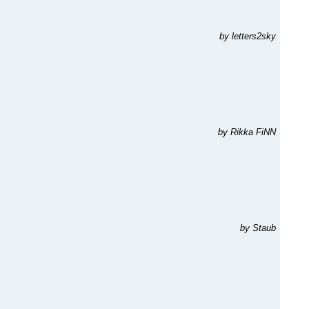
by letters2sky
by Rikka FiNN
by Staub