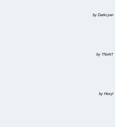
by Darkcyan
by †Nortt†
by Hexyl