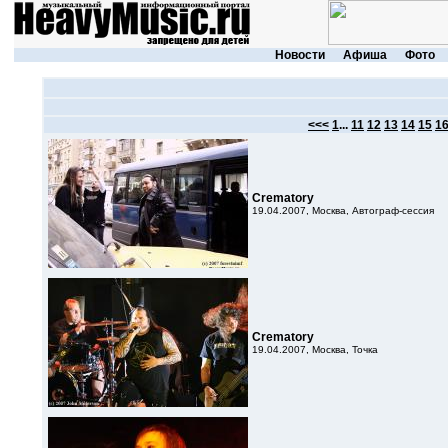
Новости
Афиша
Фото
<<<
1
...
11
12
13
14
15
1
Crematory
19.04.2007, Москва, Автограф-сессия
Crematory
19.04.2007, Москва, Точка