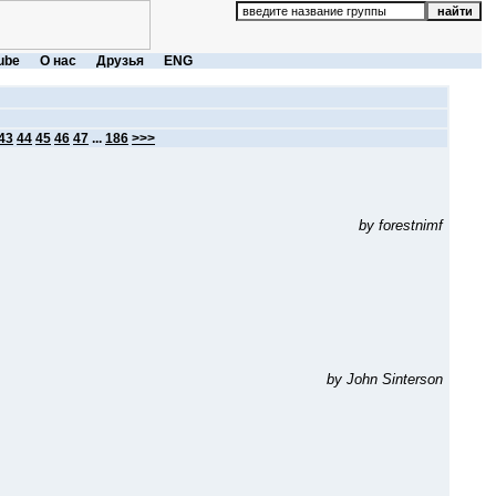
ube
О нас
Друзья
ENG
43
44
45
46
47
...
186
>>>
by forestnimf
by John Sinterson