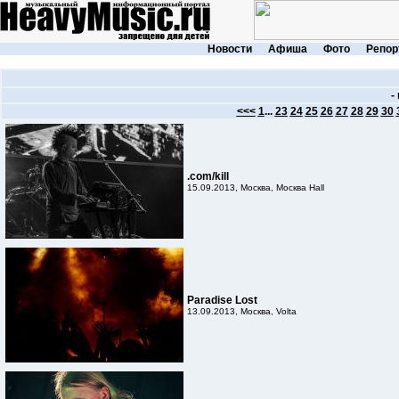
Новости
Афиша
Фото
Репор
-
<<<
1
...
23
24
25
26
27
28
29
30
.com/kill
15.09.2013, Москва, Москва Hall
Paradise Lost
13.09.2013, Москва, Volta