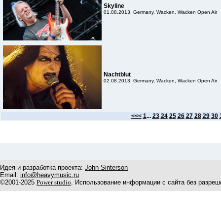
Skyline
01.08.2013, Germany, Wacken, Wacken Open Air
Nachtblut
02.08.2013, Germany, Wacken, Wacken Open Air
<<<
1
...
23
24
25
26
27
28
29
30
Идея и разработка проекта:
John Sinterson
Email:
info@heavymusic.ru
©2001-2025
Power studio
. Использование информации с сайта без разреш