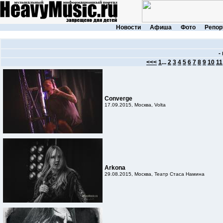
Новости
Афиша
Фото
Репор
-
<<<
1
...
2
3
4
5
6
7
8
9
10
11
Converge
17.09.2015, Москва, Volta
Arkona
29.08.2015, Москва, Театр Стаса Намина