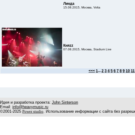
Линда
15.08.2015, Москва, Volta
Княzz
07.08.2015, Москва, Stadium Live
<<<
1
...
2
3
4
5
6
7
8
9
10
11
Идея и разработка проекта:
John Sinterson
Email:
info@heavymusic.ru
©2001-2025
Power studio
. Использование информации с сайта без разреш