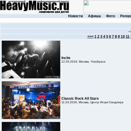
Новости
Афиша
Фото
Репор
-
<<<
1
2
3
4
5
6
7
8
9
10
11
Incite
12.03.2016, Москва, YotaSpace
Classic Rock All Stars
11.03.2016, Москва, Центр Игоря Сандлера