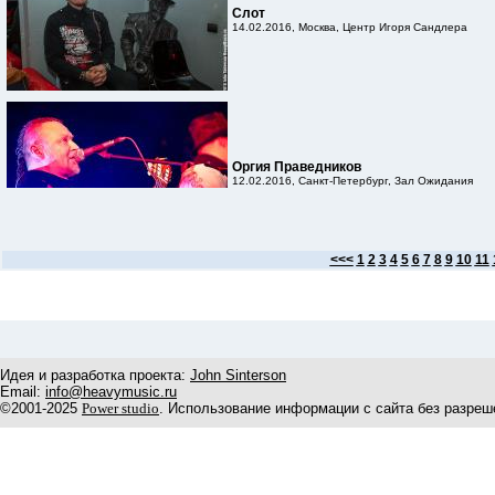
Слот
14.02.2016, Москва, Центр Игоря Сандлера
Оргия Праведников
12.02.2016, Санкт-Петербург, Зал Ожидания
<<<
1
2
3
4
5
6
7
8
9
10
11
Идея и разработка проекта:
John Sinterson
Email:
info@heavymusic.ru
©2001-2025
Power studio
. Использование информации с сайта без разреш