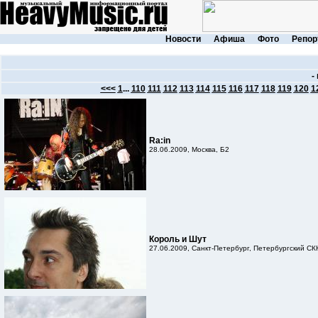
Новости
Афиша
Фото
Репор
-
<<<
1
...
110
111
112
113
114
115
116
117
118
119
120
1
Ra:in
28.06.2009, Москва, Б2
Король и Шут
27.06.2009, Санкт-Петербург, Петербургский СК