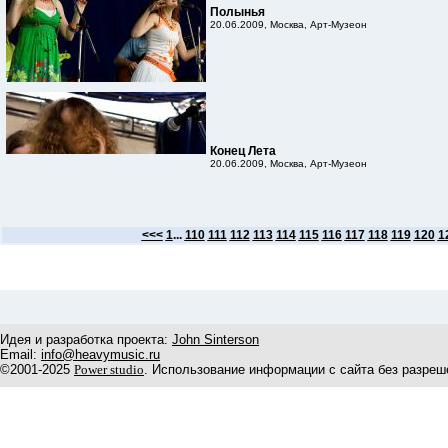
Полынья
20.06.2009, Москва, Арт-Музеон
Конец Лета
20.06.2009, Москва, Арт-Музеон
<<<
1
...
110
111
112
113
114
115
116
117
118
119
120
1
Идея и разработка проекта:
John Sinterson
Email:
info@heavymusic.ru
©2001-2025
Power studio
. Использование информации с сайта без разреш