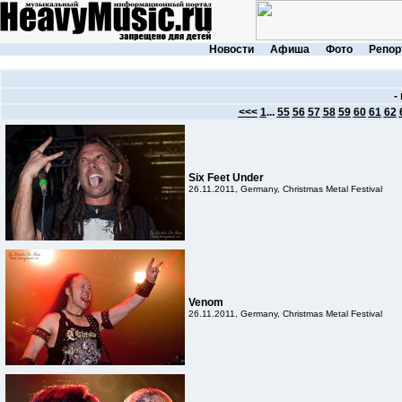
Новости
Афиша
Фото
Репор
-
<<<
1
...
55
56
57
58
59
60
61
62
Six Feet Under
26.11.2011, Germany, Christmas Metal Festival
Venom
26.11.2011, Germany, Christmas Metal Festival