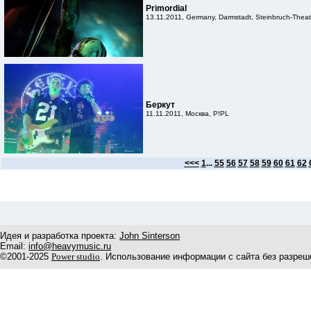
Primordial
13.11.2011, Germany, Darmstadt, Steinbruch-Theat
Беркут
11.11.2011, Москва, P!PL
<<<
1
...
55
56
57
58
59
60
61
62
Идея и разработка проекта:
John Sinterson
Email:
info@heavymusic.ru
©2001-2025
Power studio
. Использование информации с сайта без разреш