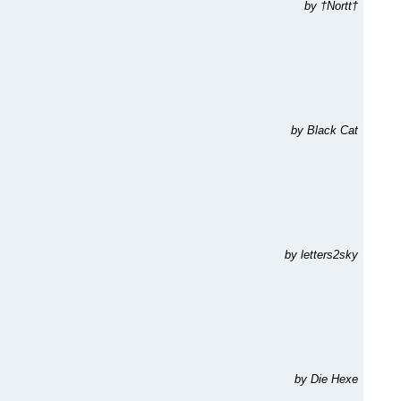
by †Nortt†
by Black Cat
by letters2sky
by Die Hexe