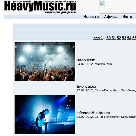
Новости
Афиша
Фото
<<<
1
...
50
51
52
53
54
5
Hadouken!
24.02.2012, Москва, Milk
Биопсихоз
17.02.2012, Санкт-Петербург, Зал Ожи
Infected Mushroom
23.02.2012, Санкт-Петербург, Космонав