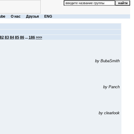
ube
О нас
Друзья
ENG
82
83
84
85
86
...
186
>>>
by BubaSmith
by Panch
by clearlook