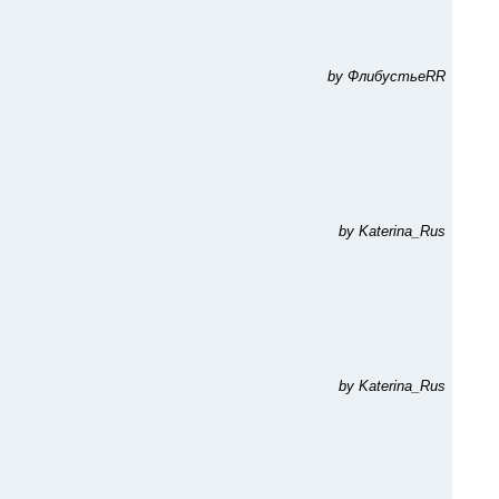
by ФлибустьеRR
by Katerina_Rus
by Katerina_Rus