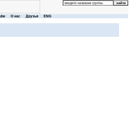
ube
О нас
Друзья
ENG