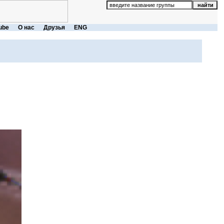
ube
О нас
Друзья
ENG