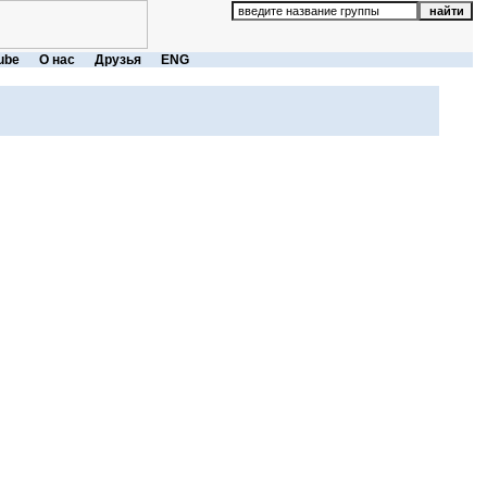
ube
О нас
Друзья
ENG