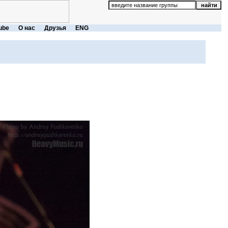
ube
О нас
Друзья
ENG