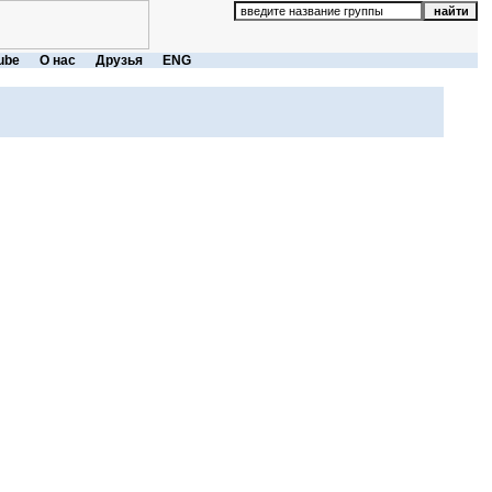
ube
О нас
Друзья
ENG