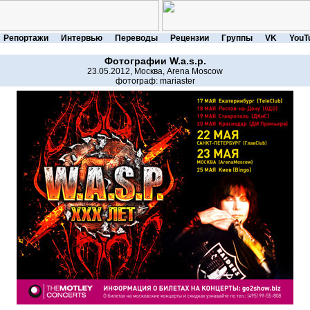
Репортажи
Интервью
Переводы
Рецензии
Группы
VK
YouT
Фотографии
W.a.s.p.
23.05.2012, Москва, Arena Moscow
фотограф:
mariaster