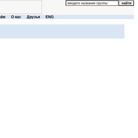
ube
О нас
Друзья
ENG