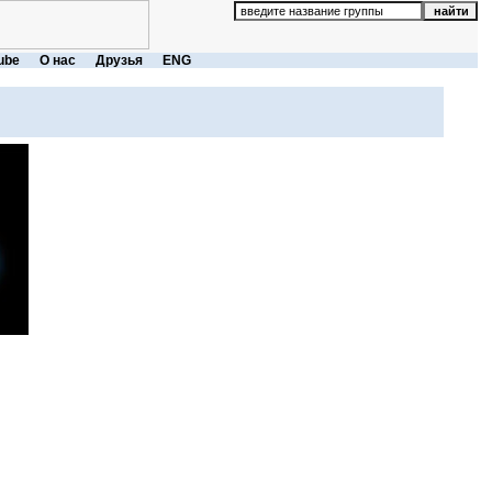
ube
О нас
Друзья
ENG