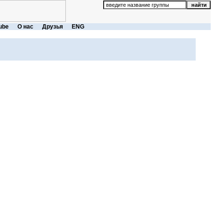
ube
О нас
Друзья
ENG