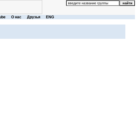
ube
О нас
Друзья
ENG