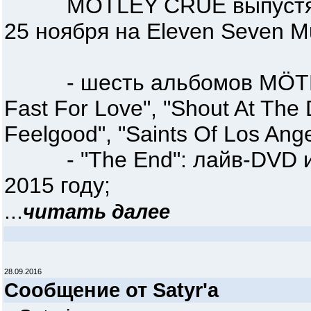
MÖTLEY CRÜE выпустят бо
25 ноября на Eleven Seven Mu
- шесть альбомов MÖTLEY
Fast For Love", "Shout At The De
Feelgood", "Saints Of Los Ange
- "The End": лайв-DVD и C
2015 году;
...
читать далее
28.09.2016
Сообщение от Satyr'a