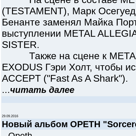
(TESTAMENT), Марк Осегуед
Бенанте заменял Майка Портн
выступлении METAL ALLEGIA
SISTER.
Также на сцене к METAL 
EXODUS Гэри Холт, чтобы ис
ACCEPT ("Fast As A Shark").
...
читать далее
29.09.2016
Новый альбом OPETH "Sorcer
Opeth