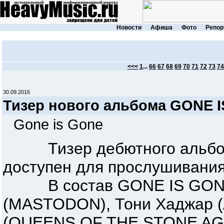
Новости
Афиша
Фото
Репор
<<<
1
...
66
67
68
69
70
71
72
73
74
30.09.2016
Тизер нового альбома GONE 
Gone is Gone
Тизер дебютного альбома
доступен для прослушивания
В состав GONE IS GONE 
(MASTODON), Тони Хаджар (A
(QUEENS OF THE STONE AGE)