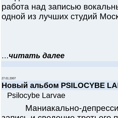
работа над записью вокальн
одной из лучших студий Мо
...
читать далее
27.01.2007
Новый альбом PSILOCYBE L
Psilocybe Larvae
Маниакально-депрессивны
запись и сведение третьего