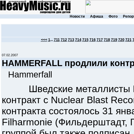
Новости
Афиша
Фото
Репор
<<<
1
...
711
712
713
714
715
716
717
718
719
720
721
07.02.2007
HAMMERFALL продлили контрак
Hammerfall
Шведские металлисты H
контракт с Nuclear Blast Re
контракта состоялось 31 янв
Filharmonie (Фильдерштадт, 
группой был также подписан 