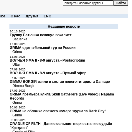
ube
О нас
Друзья
ENG
Недавние новости
20.10.2025
Группу Батюшка покинул вокалист
Batushka
17.08.2025
GRIMA едет в большой тур по России!
Grima
14.08.2025
ВОЛЧЬЯ ЯМА II • 8-9 августа • Postscriptum
Ultar
07.08.2025
ВОЛЧЬЯ ЯМА II • 8-9 августа • Прямой эфир
07.07.2025
DIMMU BORGIR взяли в состав нового гитариста Damage
Dimmu Borgir
17.05.2025
GRIMA премьера клипа Skull Gatherers (Live Video) | Napalm
Records
Grima
16.03.2025
GRIMA на обложке свежего номера журнала Dark City!
Grima
03.03.2025
CRADLE OF FILTH - Дэни о сольном творчестве и о судьбе
"Кредлов"