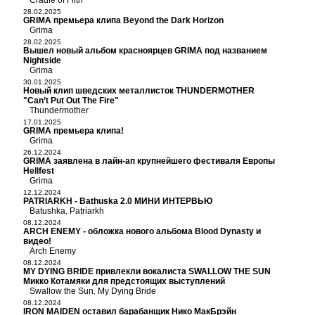
Cradle of Filth
28.02.2025
GRIMA премьера клипа Beyond the Dark Horizon
Grima
28.02.2025
Вышел новый альбом красноярцев GRIMA под названием
Nightside
Grima
30.01.2025
Новый клип шведских металлисток THUNDERMOTHER
"Can’t Put Out The Fire"
Thundermother
17.01.2025
GRIMA премьера клипа!
Grima
26.12.2024
GRIMA заявлена в лайн-ап крупнейшего фестиваля Европы
Hellfest
Grima
12.12.2024
PATRIARKH - Bathuska 2.0 МИНИ ИНТЕРВЬЮ
Batushka
Patriarkh
,
08.12.2024
ARCH ENEMY - обложка нового альбома Blood Dynasty и
видео!
Arch Enemy
08.12.2024
MY DYING BRIDE привлекли вокалиста SWALLOW THE SUN
Микко Котамяки для предстоящих выступлений
Swallow the Sun
My Dying Bride
,
08.12.2024
IRON MAIDEN оставил барабанщик Нико МакБрэйн