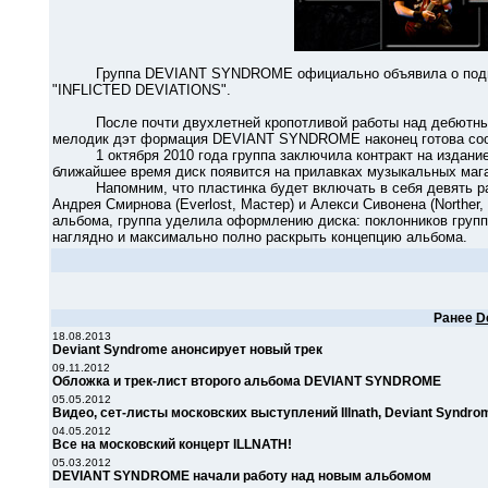
Группа DEVIANT SYNDROME официально объявила о подпис
"INFLICTED DEVIATIONS".
После почти двухлетней кропотливой работы над дебютным 
мелодик дэт формация DEVIANT SYNDROME наконец готова соо
1 октября 2010 года группа заключила контракт на издание
ближайшее время диск появится на прилавках музыкальных мага
Напомним, что пластинка будет включать в себя девять разн
Андрея Смирнова (Everlost, Мастер) и Алекси Сивонена (Northe
альбома, группа уделила оформлению диска: поклонников группы
наглядно и максимально полно раскрыть концепцию альбома.
Ранее
D
18.08.2013
Deviant Syndrome анонсирует новый трек
09.11.2012
Обложка и трек-лист второго альбома DEVIANT SYNDROME
05.05.2012
Видео, сет-листы московских выступлений Illnath, Deviant Syndro
04.05.2012
Все на московский концерт ILLNATH!
05.03.2012
DEVIANT SYNDROME начали работу над новым альбомом