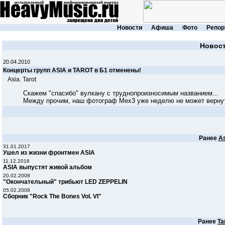
Новости
Афиша
Фото
Репор
Новос
20.04.2010
Концерты групп ASIA и TAROT в Б1 отменены!
Asia
Tarot
,
Скажем "спасибо" вулкану с труднопроизносимым названием...
Между прочим, наш фотограф Mex3 уже неделю не может вернуть
Ранее
As
31.01.2017
Ушел из жизни фронтмен ASIA
11.12.2016
ASIA выпустят живой альбом
20.02.2008
"Окончательный" трибьют LED ZEPPELIN
05.02.2008
Сборник "Rock The Bones Vol. VI"
Ранее
Ta