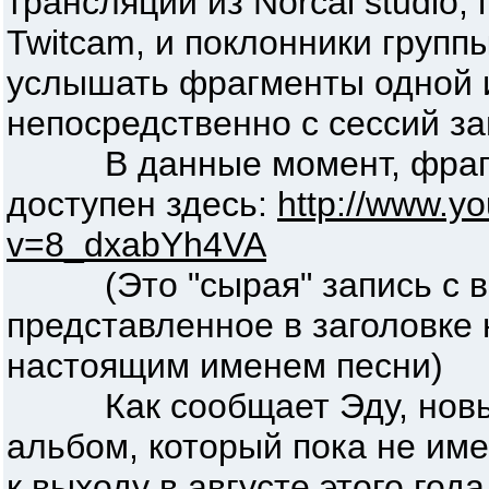
трансляций из Norcal studio,
Twitcam, и поклонники групп
услышать фрагменты одной и
непосредственно с сессий за
В данные момент, фрагме
доступен здесь:
http://www.y
v=8_dxabYh4VA
(Это "сырая" запись с в
представленное в заголовке 
настоящим именем песни)
Как сообщает Эду, новый
альбом, который пока не име
к выходу в августе этого год