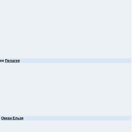
нее
Пелагея
е
Океан Ельзи