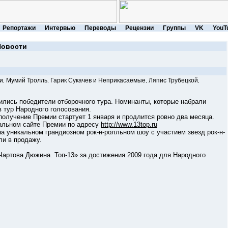
Репортажи
Интервью
Переводы
Рецензии
Группы
VK
YouT
Новости
и
Мумий Тролль
Гарик Сукачев и Неприкасаемые
Ляпис Трубецкой
,
,
,
,
сь победители отборочного тура. Номинанты, которые набрали
 тур Народного голосования.
чение Премии стартует 1 января и продлится ровно два месяца.
ьном сайте Премии по адресу
http://www.13top.ru
икальном грандиозном рок-н-ролльном шоу с участием звезд рок-н-
ли в продажу.
ова Дюжина. Топ-13» за достижения 2009 года для Народного