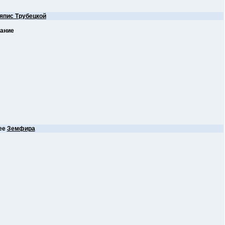
япис Трубецкой
вание
ее
Земфира