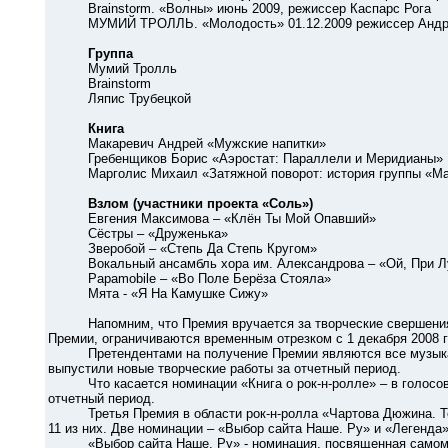
Brainstorm. «Волны» июнь 2009, режиссер Каспарс Рога
МУМИЙ ТРОЛЛЬ. «Молодость» 01.12.2009 режиссер Андре
Группа
Мумий Тролль
Brainstorm
Ляпис Трубецкой
Книга
Макаревич Андрей «Мужские напитки»
Гребенщиков Борис «Аэростат: Параллели и Меридианы»
Марголис Михаил «Затяжной поворот: история группы «Ма
Взлом (участники проекта «Соль»)
Евгения Максимова – «Клён Ты Мой Опавший»
Сёстры – «Друженька»
Зверобой – «Степь Да Степь Кругом»
Вокальный ансамбль хора им. Александрова – «Ой, При Лу
Papamobile – «Во Поле Берёза Стояла»
Мята - «Я На Камушке Сижу»
Напомним, что Премия вручается за творческие свершения в 
Премии, ограничиваются временным отрезком с 1 декабря 2008 г
Претендентами на получение Премии являются все музыкант
выпустили новые творческие работы за отчетный период.
Что касается номинации «Книга о рок-н-ролле» – в голосова
отчетный период.
Третья Премия в области рок-н-ролла «Чартова Дюжина. Топ-
11 из них. Две номинации – «Выбор сайта Наше. Ру» и «Легенда»
«Выбор сайта Наше. Ру» - номинация, посвященная самому з