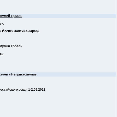
Мумий Тролль
ь».
 Йосики Хаяси (X-Japan)
 Мумий Тролль
ке
качев и Неприкасаемые
ссийского рока» 1-2.09.2012