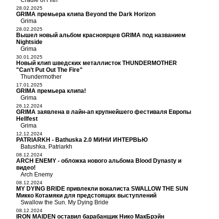
Cradle of Filth
28.02.2025
GRIMA премьера клипа Beyond the Dark Horizon
Grima
28.02.2025
Вышел новый альбом красноярцев GRIMA под названием
Nightside
Grima
30.01.2025
Новый клип шведских металлисток THUNDERMOTHER
"Can’t Put Out The Fire"
Thundermother
17.01.2025
GRIMA премьера клипа!
Grima
26.12.2024
GRIMA заявлена в лайн-ап крупнейшего фестиваля Европы
Hellfest
Grima
12.12.2024
PATRIARKH - Bathuska 2.0 МИНИ ИНТЕРВЬЮ
Batushka
Patriarkh
,
08.12.2024
ARCH ENEMY - обложка нового альбома Blood Dynasty и
видео!
Arch Enemy
08.12.2024
MY DYING BRIDE привлекли вокалиста SWALLOW THE SUN
Микко Котамяки для предстоящих выступлений
Swallow the Sun
My Dying Bride
,
08.12.2024
IRON MAIDEN оставил барабанщик Нико МакБрэйн