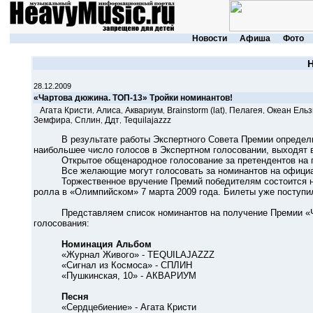
Новости
Афиша
Фото
28.12.2009
«Чартова дюжина. ТОП-13» Тройки номинантов!
Агата Кристи
Алиса
Аквариум
Brainstorm (lat)
Пелагея
Океан Ельз
,
,
,
,
,
Земфира
Сплин
Ддт
Tequilajazzz
,
,
,
В результате работы Экспертного Совета Премии определили
наибольшее число голосов в Экспертном голосовании, выходят в
Открытое общенародное голосование за претендентов на полу
Все желающие могут голосовать за номинантов на официал
Торжественное вручение Премий победителям состоится на ун
ролла в «Олимпийском» 7 марта 2009 года. Билеты уже поступи
Представляем список номинантов на получение Премии «Чарт
голосования:
Номинация Альбом
«Журнал Живого» - TEQUILAJAZZZ
«Сигнал из Космоса» - СПЛИН
«Пушкинская, 10» - АКВАРИУМ
Песня
«Сердцебиение» - Агата Кристи