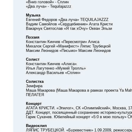
«Вниз головой» - Сплин
«Два луча» - Tequilajazzz
Музыка
Евгений Федоров «Два луча» TEQUILAJAZZZ
Вадим Самойлов «Сердцебиение» Агата Кристи
Вакарчук Святослав «Я так хОчу» Океан Эльзи
Поэзия
Константин Кинчев «Пересмотри» Алиса
Михалок Сергей «Манифест» Ляпис Трубецкой
Максим Леонидов «Письмо» Максим Леонидов
Солист
Константин Кинчев «Алиса»
Илья Лагутенко «Мумий Тролль»
Александр Васильев «Сплин»
Солистка
Земфира
Маша Макарова (Маша Макарова в рамках проекта Ya Mah
ПЕЛАГЕЯ
Концерт
АГАТА КРИСТИ. «Эпилог», СК «Олимпийский», Москва, 17.
ДДТ. Концерт, посвященный сохранению историко-культурных
Гарик Сукачев. Юбилейный концерт «5:0 в мою пользу» СК «
Видеоклип
ЛЯПИС ТРУБЕЦКОЙ. «Буревестник» 1.09.2009, режиссеры –