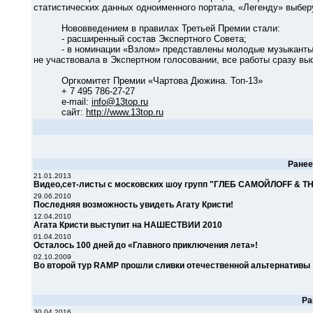
статистических данных одноименного портала, «Легенду» выбер
Нововведением в правилах Третьей Премии стали:
- расширенный состав Экспертного Совета;
- в номинации «Взлом» представлены молодые музыканты-уча
не участвовала в Экспертном голосовании, все работы сразу вы
Оргкомитет Премии «Чартова Дюжина. Топ-13»
+ 7 495 786-27-27
e-mail:
info@13top.ru
сайт:
http://www.13top.ru
Ране
21.01.2013
Видео,сет-листы c московских шоу групп "ГЛЕБ САМОЙЛОFF & THE 
29.06.2010
Последняя возможность увидеть Агату Кристи!
12.04.2010
Агата Кристи выступит на НАШЕСТВИИ 2010
01.04.2010
Осталось 100 дней до «Главного приключения лета»!
02.10.2009
Во второй тур RAMP прошли сливки отечественной альтернативы
Ра
30.04.2016