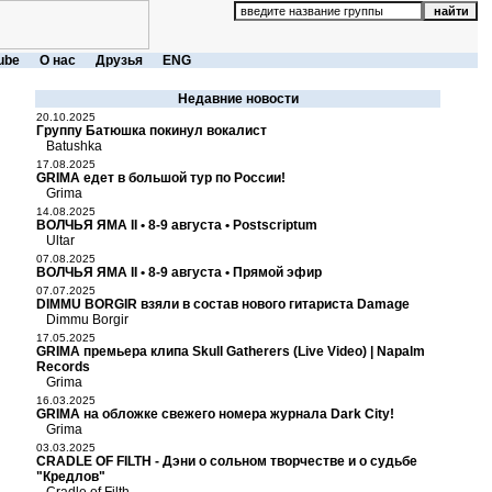
ube
О нас
Друзья
ENG
Недавние новости
20.10.2025
Группу Батюшка покинул вокалист
Batushka
17.08.2025
GRIMA едет в большой тур по России!
Grima
14.08.2025
ВОЛЧЬЯ ЯМА II • 8-9 августа • Postscriptum
Ultar
07.08.2025
ВОЛЧЬЯ ЯМА II • 8-9 августа • Прямой эфир
07.07.2025
DIMMU BORGIR взяли в состав нового гитариста Damage
Dimmu Borgir
17.05.2025
GRIMA премьера клипа Skull Gatherers (Live Video) | Napalm
Records
Grima
16.03.2025
GRIMA на обложке свежего номера журнала Dark City!
Grima
03.03.2025
CRADLE OF FILTH - Дэни о сольном творчестве и о судьбе
"Кредлов"