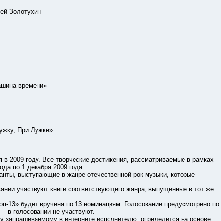
й Золотухин
шина времени»
жку, При Лужке»
2009 году. Все творческие достижения, рассматриваемые в рамках
ода по 1 декабря 2009 года.
ы, выступающие в жанре отечественной рок-музыки, которые
нии участвуют книги соответствующего жанра, выпущенные в тот же
13» будет вручена по 13 номинациям. Голосование предусмотрено по
 – в голосовании не участвуют.
апрашиваемому в интернете исполнителю, определится на основе