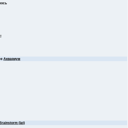
лось
!
ее
Аквариум
Brainstorm (lat)