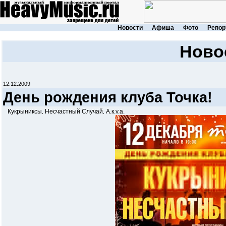
Новости
Афиша
Фото
Репор
Ново
12.12.2009
День рождения клуба Точка!
Кукрыниксы
Несчастный Случай
А.к.v.а.
,
,