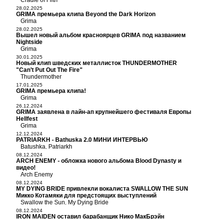
Cradle of Filth
28.02.2025
GRIMA премьера клипа Beyond the Dark Horizon
Grima
28.02.2025
Вышел новый альбом красноярцев GRIMA под названием
Nightside
Grima
30.01.2025
Новый клип шведских металлисток THUNDERMOTHER
"Can’t Put Out The Fire"
Thundermother
17.01.2025
GRIMA премьера клипа!
Grima
26.12.2024
GRIMA заявлена в лайн-ап крупнейшего фестиваля Европы
Hellfest
Grima
12.12.2024
PATRIARKH - Bathuska 2.0 МИНИ ИНТЕРВЬЮ
Batushka
Patriarkh
,
08.12.2024
ARCH ENEMY - обложка нового альбома Blood Dynasty и
видео!
Arch Enemy
08.12.2024
MY DYING BRIDE привлекли вокалиста SWALLOW THE SUN
Микко Котамяки для предстоящих выступлений
Swallow the Sun
My Dying Bride
,
08.12.2024
IRON MAIDEN оставил барабанщик Нико МакБрэйн