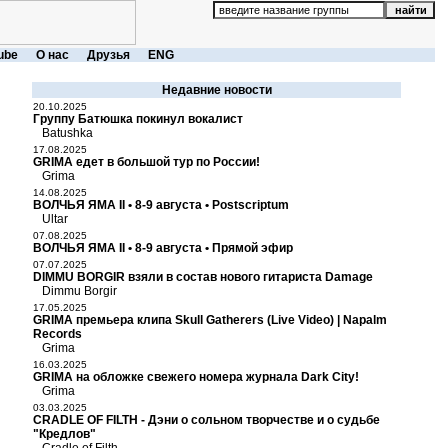
ube
О нас
Друзья
ENG
Недавние новости
20.10.2025
Группу Батюшка покинул вокалист
Batushka
17.08.2025
GRIMA едет в большой тур по России!
Grima
14.08.2025
ВОЛЧЬЯ ЯМА II • 8-9 августа • Postscriptum
Ultar
07.08.2025
ВОЛЧЬЯ ЯМА II • 8-9 августа • Прямой эфир
07.07.2025
DIMMU BORGIR взяли в состав нового гитариста Damage
Dimmu Borgir
17.05.2025
GRIMA премьера клипа Skull Gatherers (Live Video) | Napalm
Records
Grima
16.03.2025
GRIMA на обложке свежего номера журнала Dark City!
Grima
03.03.2025
CRADLE OF FILTH - Дэни о сольном творчестве и о судьбе
"Кредлов"