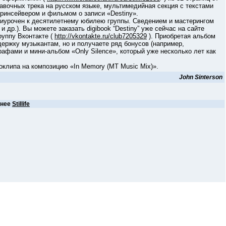
авочных трека на русском языке, мультимедийная секция с текстами
кринсейвером и фильмом о записи «Destiny».
рочен к десятилетнему юбилею группы. Сведением и мастерингом
др.). Вы можете заказать digibook “Destiny” уже сейчас на сайте
руппу Вконтакте (
http://vkontakte.ru/club7205329
). Приобретая альбом
держку музыкантам, но и получаете ряд бонусов (например,
афами и мини-альбом «Only Silence», который уже несколько лет как
ипа на композицию «In Memory (MT Music Mix)».
John Sinterson
анее
Stillife