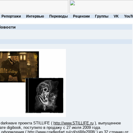
Репортажи
Интервью
Переводы
Рецензии
Группы
VK
YouT
Новости
arkwave проекта STILLIFE (
http://www.STILLIFE.ru
), выпущенное
те digibook, поступило в продажу с 27 июля 2009 года.
 оформления (
http://www.cradleofart.ru/cd/stillife2008
/ ) из 32 страниц от