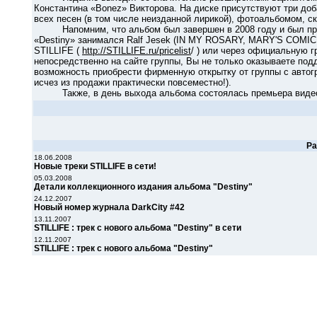
Константина «Bonez» Викторова. На диске присутствуют три доб
всех песен (в том числе неизданной лирикой), фотоальбомом, с
Напомним, что альбом был завершен в 2008 году и был приу
«Destiny» занимался Ralf Jesek (IN MY ROSARY, MARY'S COMIC и 
STILLIFE (
http://STILLIFE.ru/pricelist
/ ) или через официальную г
непосредственно на сайте группы, Вы не только оказываете под
возможность приобрести фирменную открытку от группы с автогр
исчез из продажи практически повсеместно!).
Также, в день выхода альбома состоялась премьера видеокл
Р
18.06.2008
Новые треки STILLIFE в сети!
05.03.2008
Детали коллекционного издания альбома "Destiny"
24.12.2007
Новый номер журнала DarkCity #42
13.11.2007
STILLIFE : трек с нового альбома "Destiny" в сети
12.11.2007
STILLIFE : трек с нового альбома "Destiny"