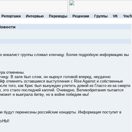
Репортажи
Интервью
Переводы
Рецензии
Группы
VK
YouT
Новости
 вокалист группы сломал ключицу. Более подробную информацию вы
ра отменены.
у. В зале был слэм, он нырнул головой вперед, неудачно
йф отменять оставшиеся выступления с Rise Against и собственные
сле того, как Крис был вынужден улететь домой из Гласго из-за смерти
, это стало последней каплей. Очевидно, Великобритания пытается
 может и выиграла битву, но в войне победим мы!
удут перенесены российские концерты. Информация поступит в
ЬНЫ!