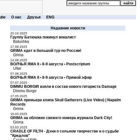
ube
О нас
Друзья
ENG
Недавние новости
20.10.2025
Группу Батюшка покинул вокалист
Batushka
17.08.2025
GRIMA едет в большой тур по России!
Grima
14.08.2025
ВОЛЧЬЯ ЯМА II • 8-9 августа • Postscriptum
Ultar
07.08.2025
ВОЛЧЬЯ ЯМА II • 8-9 августа • Прямой эфир
07.07.2025
DIMMU BORGIR взяли в состав нового гитариста Damage
Dimmu Borgir
17.05.2025
GRIMA премьера клипа Skull Gatherers (Live Video) | Napalm
Records
Grima
16.03.2025
GRIMA на обложке свежего номера журнала Dark City!
Grima
03.03.2025
CRADLE OF FILTH - Дэни о сольном творчестве и о судьбе
"Кредлов"