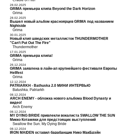
Cradle of Filth
28.02.2025
GRIMA премьера клипа Beyond the Dark Horizon
Grima
28.02.2025
Вышел новый альбом красноярцев GRIMA под названием
Nightside
Grima
30.01.2025
Новый клип шведских металлисток THUNDERMOTHER
"Can’t Put Out The Fire"
Thundermother
17.01.2025
GRIMA премьера клипа!
Grima
26.12.2024
GRIMA заявлена в лайн-ап крупнейшего фестиваля Европы
Hellfest
Grima
12.12.2024
PATRIARKH - Bathuska 2.0 МИНИ ИНТЕРВЬЮ
Batushka
Patriarkh
,
08.12.2024
ARCH ENEMY - обложка нового альбома Blood Dynasty и
видео!
Arch Enemy
08.12.2024
MY DYING BRIDE привлекли вокалиста SWALLOW THE SUN
Микко Котамяки для предстоящих выступлений
Swallow the Sun
My Dying Bride
,
08.12.2024
IRON MAIDEN оставил барабанщик Нико МакБрэйн