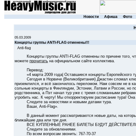
Новости
Афиша
Фото
05.03.2009
Концерты группы ANTI-FLAG отменены!!!
Anti-flag
Концерты группы ANTI-FLAG отменены по причине того, что
можете
прочитать
на официальном сайте коллектива.
Перевод:
«4 марта 2009 года| Оставшиеся концерты Европейского ту
Сегодня в Норвиче (Великобритания) Джастин сломал ключиц
приземлился, и всё закончилось переломом. Нам совсем не в ка
сольные концерты в Финляндии, Эстонии, Латвии и России, но по
родственника, а Пэт начал тур уже с тремя сломанными ребрами
угробить нас. К черту! Мы откорректируем расписание тура! Она
Следите за новостями и новыми датами тура.
Ваши, Anti-Flag».
В данный момент рассматриваются новые даты, на которые б
ближайшие два или три дня.
ВСЕ КУПЛЕННЫЕ РАНЕЕ БИЛЕТЫ БУДУТ ДЕЙСТВИТЕЛ
Следите за обновлениями.
По всем вопросам звонить: 767-70-37