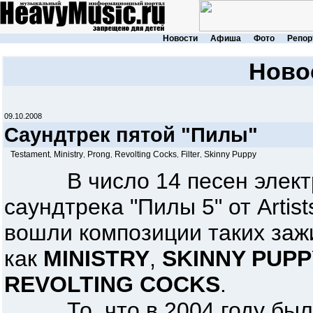
Новости
Афиша
Фото
Репор
Ново
09.10.2008
Саундтрек пятой "Пилы"
Testament
Ministry
Prong
Revolting Cocks
Filter
Skinny Puppy
,
,
,
,
,
В число 14 песен электр
саундтрека "Пилы 5" от Artist
вошли композиции таких заж
как
MINISTRY
,
SKINNY PUPP
REVOLTING COCKS
.
То, что в 2004 году было