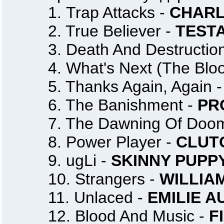
1. Trap Attacks -
CHARL
2. True Believer -
TEST
3. Death And Destruction 
4. What's Next (The Blood
5. Thanks Again, Again 
6. The Banishment -
PR
7. The Dawning Of Doom
8. Power Player -
CLUT
9. ugLi -
SKINNY PUPP
10. Strangers -
WILLIA
11. Unlaced -
EMILIE 
12. Blood And Music -
F