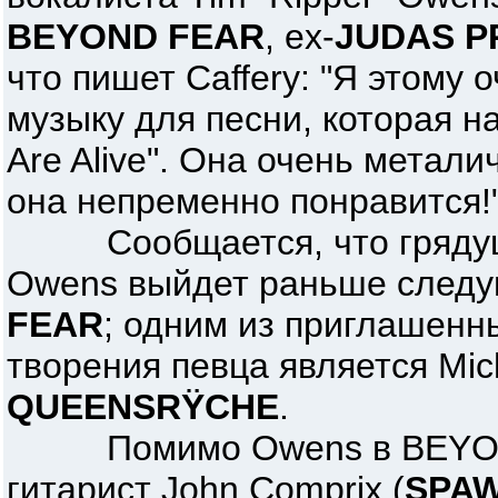
BEYOND FEAR
, ex-
JUDAS P
что пишет Caffery: "Я этому 
музыку для песни, которая н
Are Alive". Она очень метал
она непременно понравится!
Сообщается, что грядущ
Owens выйдет раньше след
FEAR
; одним из приглашенн
творения певца является Mich
QUEENSRŸCHE
.
Помимо Owens в BEYOND
гитарист John Comprix (
SPA