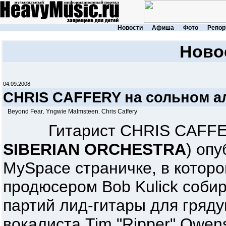
Новости
Афиша
Фото
Репор
Ново
04.09.2008
CHRIS CAFFERY на сольном 
Beyond Fear
Yngwie Malmsteen
Chris Caffery
,
,
Гитарист CHRIS CAFFE
SIBERIAN ORCHESTRA
) оп
MySpace страничке, в которо
продюсером Bob Kulick собир
партий лид-гитары для гряду
вокалиста Tim "Ripper" Owens