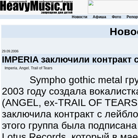
Новости
Афиша
Фото
Репор
Ново
29.09.2006
IMPERIA заключили контракт c
Imperia
Angel
Trail of Tears
,
,
Sympho gothic metal груп
2003 году создала вокалистка
(ANGEL, ex-TRAIL OF TEARS, 
заключила контракт с лейбло
этого группа была подписана
Lotus Records, который в ма