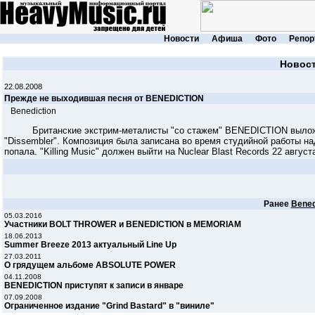
Новости
Афиша
Фото
Репор
Новос
22.08.2008
Прежде не выходившая песня от BENEDICTION
Benediction
Британские экстрим-металисты "со стажем" BENEDICTION выло
"Dissembler". Композиция была записана во время студийной работы над
попала. "Killing Music" должен выйти на Nuclear Blast Records 22 август
Ранее
Bened
05.03.2016
Участники BOLT THROWER и BENEDICTION в MEMORIAM
18.06.2013
Summer Breeze 2013 актуальный Line Up
27.03.2011
О грядущем альбоме ABSOLUTE POWER
04.11.2008
BENEDICTION приступят к записи в январе
07.09.2008
Ограниченное издание "Grind Bastard" в "виниле"